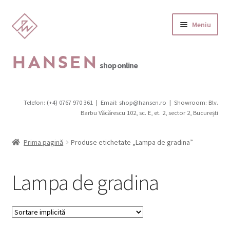
Sari
Sari
Meniu
la
la
navigare
conținut
HANSEN
shop online
Categorii produse
Telefon: (+4) 0767 970 361
|
Email: shop@hansen.ro
|
Showroom: Blv.
Extinde
Barbu Văcărescu 102, sc. E, et. 2, sector 2, București
Promotii
meniul
copil
Extinde
Scaune
Prima pagină
Produse etichetate „Lampa de gradina”
meniul
copil
Canapele, fotolii, pufi
Lampa de gradina
Extinde
Birouri
meniul
copil
Extinde
Mobilier de grădină