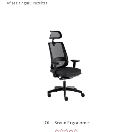
meniul
Afișez singurul rezultat
copil
Organoid (tapet & auto-colant)
Extinde
Accesorii
meniul
copil
Home office
Despre noi
Contact
LOL – Scaun Ergonomic