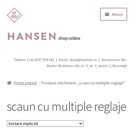
Sari
Sari
Meniu
la
la
navigare
conținut
HANSEN
shop online
Categorii produse
Telefon: (+4) 0767 970 361
|
Email: shop@hansen.ro
|
Showroom: Blv.
Extinde
Barbu Văcărescu 102, sc. E, et. 2, sector 2, București
Promotii
meniul
copil
Extinde
Scaune
Prima pagină
Produse etichetate „scaun cu multiple reglaje”
meniul
copil
Canapele, fotolii, pufi
scaun cu multiple reglaje
Extinde
Birouri
meniul
copil
Extinde
Mobilier de grădină