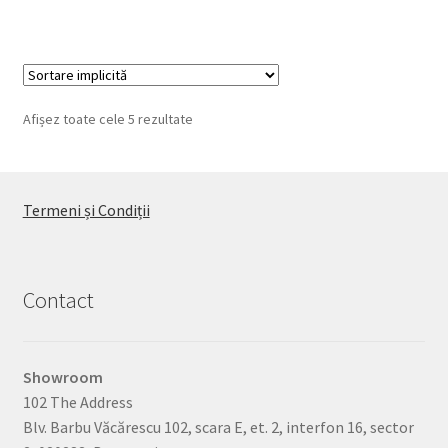
are
mai
multe
variații.
Opțiunile
Afișez toate cele 5 rezultate
pot
fi
alese
în
Termeni și Condiții
pagina
produsului.
Contact
Showroom
102 The Address
Blv. Barbu Văcărescu 102, scara E, et. 2, interfon 16, sector