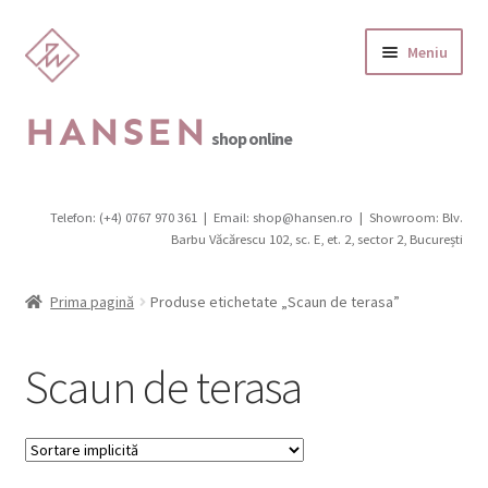
Sari
Sari
Meniu
la
la
navigare
conținut
HANSEN
shop online
Categorii produse
Telefon: (+4) 0767 970 361
|
Email: shop@hansen.ro
|
Showroom: Blv.
Extinde
Barbu Văcărescu 102, sc. E, et. 2, sector 2, București
Outlet
meniul
copil
Extinde
Scaune
Prima pagină
Produse etichetate „Scaun de terasa”
meniul
copil
Canapele, fotolii, pufi
Scaun de terasa
Extinde
Birouri
meniul
copil
Extinde
Mobilier de grădină