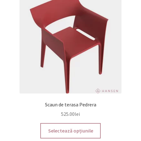
Scaun de terasa Pedrera
525.00
lei
Acest
Selectează opțiunile
produs