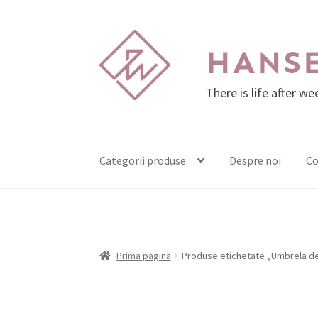
Sari
Sari
HANS
la
la
navigare
conținut
There is life after w
Categorii produse
Despre noi
Co
Prima pagină
Produse etichetate „Umbrela de