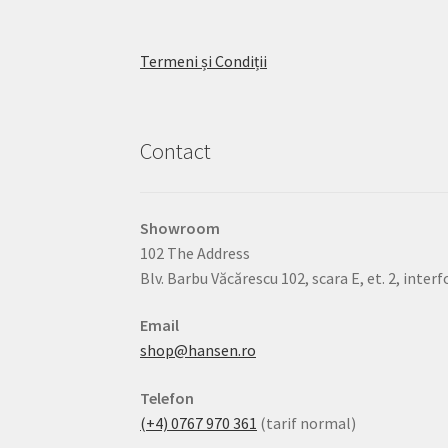
produsului
Termeni și Condiții
Contact
Showroom
102 The Address
Blv. Barbu Văcărescu 102, scara E, et. 2, inter
Email
shop@hansen.ro
Telefon
(+4) 0767 970 361
(tarif normal)