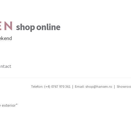
EN
shop online
eekend
ntact
Telefon: (+4) 0767 970 361
|
Email: shop@hansen.ro
|
Showroom:
 exterior”