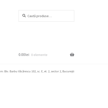
Caută
Caută
după:
0.00
lei
0 elemente
 Blv. Barbu Văcărescu 102, sc. E, et. 2, sector 2, București