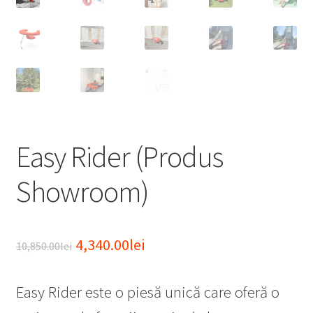
Easy Rider (Produs
Showroom)
Prețul
Prețul
4,340.00
lei
10,850.00
lei
inițial
curent
Easy Rider este o piesă unică care oferă o
a
este: