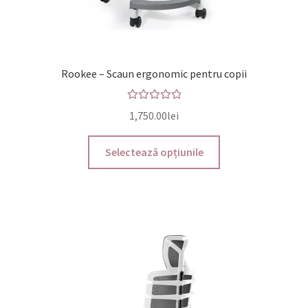
Rookee – Scaun ergonomic pentru copii
Evaluat la
1,750.00
lei
5.00
din 5
Acest
Selectează opțiunile
produs
are
mai
multe
variații.
Opțiunile
pot
fi
alese