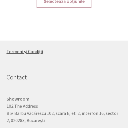
Selectează opțiunile
produs
are
mai
multe
variații.
Opțiunile
pot
Termeni și Condiții
fi
alese
în
pagina
Contact
produsului.
Showroom
102 The Address
Blv. Barbu Văcărescu 102, scara E, et. 2, interfon 16, sector
2, 020283, București