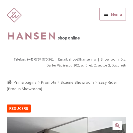
Sari
Sari
Meniu
la
la
navigare
conținut
HANSEN
shop online
Categorii produse
Telefon: (+4) 0767 970 361
|
Email: shop@hansen.ro
|
Showroom: Blv.
Extinde
Barbu Văcărescu 102, sc. E, et. 2, sector 2, București
Promotii
meniul
copil
Extinde
Scaune
Prima pagină
Promotii
Scaune Showroom
Easy Rider
meniul
(Produs Showroom)
copil
Canapele, fotolii, pufi
REDUCERI!
Extinde
Birouri
meniul
copil
Extinde
Mobilier de grădină