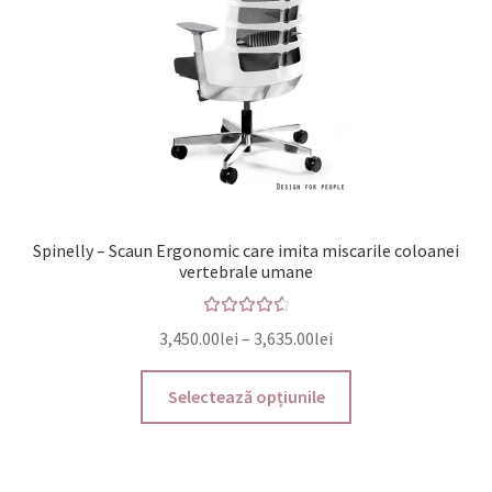
în
pagina
produsului.
Spinelly – Scaun Ergonomic care imita miscarile coloanei
vertebrale umane
Evaluat la
Interval
3,450.00
lei
–
3,635.00
lei
4.67
din 5
de
Acest
prețuri:
Selectează opțiunile
produs
3,450.00lei
are
până
mai
la
multe