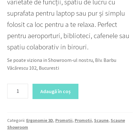
varietate de funcții, spatiu de lucru cu
fost:
4,340.00lei.
suprafata pentru laptop sau pur și simplu
10,850.00lei.
folosit ca loc pentru a te relaxa. Perfect
pentru aeroporturi, biblioteci, cafenele sau
spatiu colaborativ in birouri.
Se poate viziona in Showroom-ul nostru, Blv. Barbu
Văcărescu 102, Bucuresti
Cantitate
Adaugă în coș
Easy
Rider
(Produs
Showroom)
Categorii:
Ergonomie 3D
,
Promotii
,
Promotii
,
Scaune
,
Scaune
Showroom