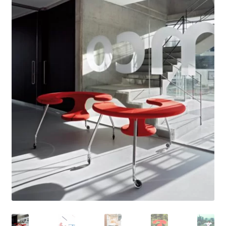
meniul
copil
Organoid (tapet & auto-colant)
Extinde
Accesorii
meniul
copil
Home office
Despre noi
Contact