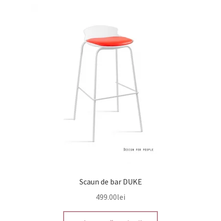
3,635.00lei
variații.
Opțiunile
pot
fi
alese
în
pagina
produsului.
Scaun de bar DUKE
499.00
lei
Acest