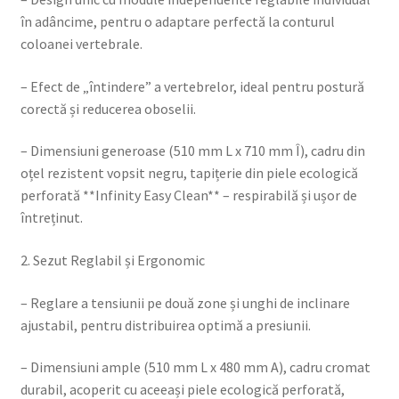
în adâncime, pentru o adaptare perfectă la conturul
coloanei vertebrale.
– Efect de „întindere” a vertebrelor, ideal pentru postură
corectă și reducerea oboselii.
– Dimensiuni generoase (510 mm L x 710 mm Î), cadru din
oțel rezistent vopsit negru, tapițerie din piele ecologică
perforată **Infinity Easy Clean** – respirabilă și ușor de
întreținut.
2. Sezut Reglabil și Ergonomic
– Reglare a tensiunii pe două zone și unghi de inclinare
ajustabil, pentru distribuirea optimă a presiunii.
– Dimensiuni ample (510 mm L x 480 mm A), cadru cromat
durabil, acoperit cu aceeași piele ecologică perforată,