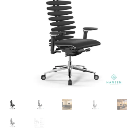
meniul
copil
Organoid (tapet & auto-colant)
Extinde
Accesorii
meniul
copil
Home office
Despre noi
Contact