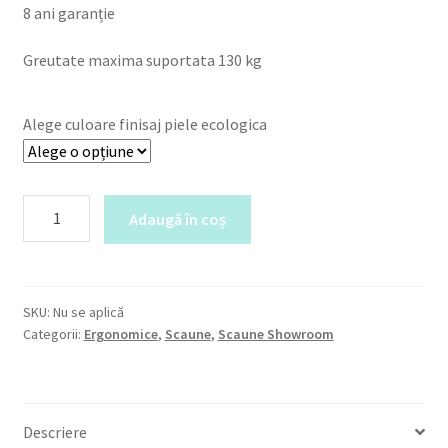
8 ani garanție
Greutate maxima suportata 130 kg
Alege culoare finisaj piele ecologica
Cantitate
Adaugă în coș
Equalizer
-
Scaun
ergonomic
SKU:
Nu se aplică
directorial
Categorii:
Ergonomice
,
Scaune
,
Scaune Showroom
Descriere