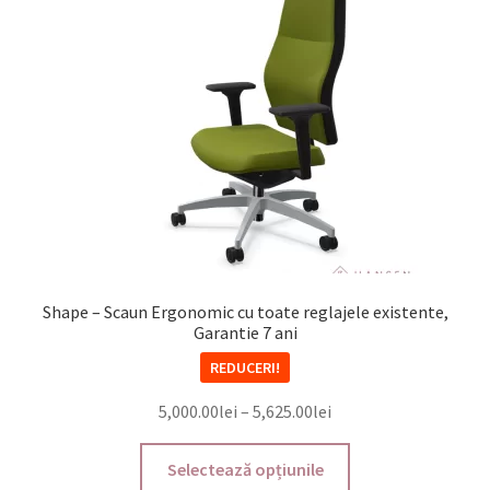
Shape – Scaun Ergonomic cu toate reglajele existente,
Garantie 7 ani
REDUCERI!
Interval
5,000.00
lei
–
5,625.00
lei
de
Acest
prețuri:
Selectează opțiunile
produs