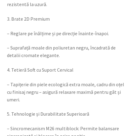
rezistentă la uzură.
3. Brate 2D Premium
– Reglare pe înălțime și pe direcție înainte-înapoi.
– Suprafață moale din poliuretan negru, încadrată de
detalii cromate elegante.
4. Tetieră Soft cu Suport Cervical
– Tapițerie din piele ecologică extra moale, cadru din oțel
cu finisaj negru – asigură relaxare maximă pentru gât și
umeri.
5. Tehnologie și Durabilitate Superioară
– Sincromecanism M26 multiblock: Permite balansare
sincronizată și blocare în orice poziție.