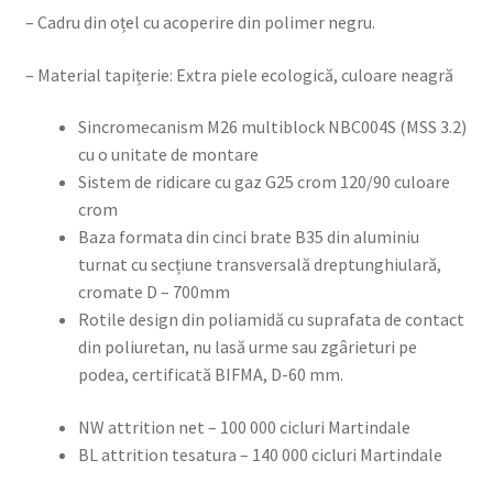
– Cadru din oțel cu acoperire din polimer negru.
– Material tapițerie: Extra piele ecologică, culoare neagră
Sincromecanism M26 multiblock NBC004S (MSS 3.2)
cu o unitate de montare
Sistem de ridicare cu gaz G25 crom 120/90 culoare
crom
Baza formata din cinci brate B35 din aluminiu
turnat cu secțiune transversală dreptunghiulară,
cromate D – 700mm
Rotile design din poliamidă cu suprafata de contact
din poliuretan, nu lasă urme sau zgârieturi pe
podea, certificată BIFMA, D-60 mm.
NW attrition net – 100 000 cicluri Martindale
BL attrition tesatura – 140 000 cicluri Martindale