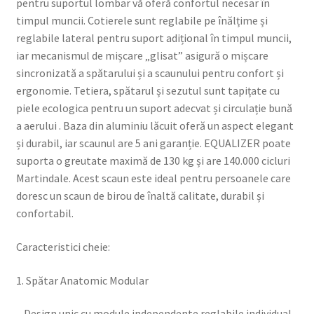
pentru suportul lombar vă oferă confortul necesar în
timpul muncii. Cotierele sunt reglabile pe înălțime și
reglabile lateral pentru suport adițional în timpul muncii,
iar mecanismul de mișcare „glisat” asigură o mișcare
sincronizată a spătarului și a scaunului pentru confort și
ergonomie. Tetiera, spătarul și sezutul sunt tapițate cu
piele ecologica pentru un suport adecvat și circulație bună
a aerului . Baza din aluminiu lăcuit oferă un aspect elegant
și durabil, iar scaunul are 5 ani garanție. EQUALIZER poate
suporta o greutate maximă de 130 kg și are 140.000 cicluri
Martindale. Acest scaun este ideal pentru persoanele care
doresc un scaun de birou de înaltă calitate, durabil și
confortabil.
Caracteristici cheie:
1. Spătar Anatomic Modular
– Design unic cu module independente reglabile individual