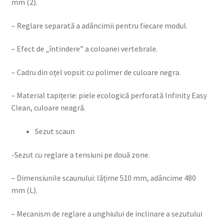
mm (2).
– Reglare separată a adâncimii pentru fiecare modul.
– Efect de „întindere” a coloanei vertebrale.
– Cadru din oțel vopsit cu polimer de culoare negra.
– Material tapițerie: piele ecologică perforată Infinity Easy
Clean, culoare neagră.
Sezut scaun
-Sezut cu reglare a tensiuni pe două zone.
– Dimensiunile scaunului: lățime 510 mm, adâncime 480
mm (L).
– Mecanism de reglare a unghiului de inclinare a sezutului