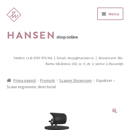
Sari
Sari
Meniu
la
la
navigare
conținut
HANSEN
shop online
Categorii produse
Telefon: (+4) 0767 970 361
|
Email: shop@hansen.ro
|
Showroom: Blv.
Extinde
Barbu Văcărescu 102, sc. E, et. 2, sector 2, București
Promotii
meniul
copil
Extinde
Scaune
Prima pagină
Promotii
Scaune Showroom
Equalizer –
meniul
Scaun ergonomic directorial
copil
Canapele, fotolii, pufi
Extinde
Birouri
meniul
copil
Extinde
Mobilier de grădină