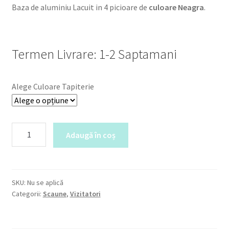
Baza de aluminiu Lacuit in 4 picioare de
culoare Neagra
.
Termen Livrare: 1-2 Saptamani
Alege Culoare Tapiterie
Cantitate
Adaugă în coș
Scaun
de
vizitator
Brava
SKU:
Nu se aplică
Categorii:
Scaune
,
Vizitatori