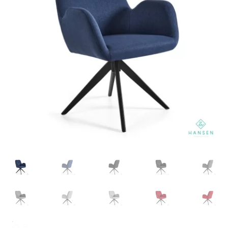
meniul
copil
Organoid (tapet & auto-colant)
Extinde
Accesorii
meniul
copil
Home office
Despre noi
Contact