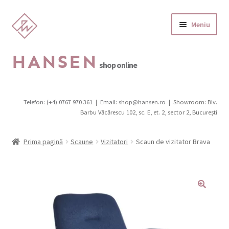
Sari
Sari
Meniu
la
la
navigare
conținut
HANSEN
shop online
Categorii produse
Telefon: (+4) 0767 970 361
|
Email: shop@hansen.ro
|
Showroom: Blv.
Extinde
Barbu Văcărescu 102, sc. E, et. 2, sector 2, București
Promotii
meniul
copil
Extinde
Scaune
Prima pagină
Scaune
Vizitatori
Scaun de vizitator Brava
meniul
copil
Canapele, fotolii, pufi
Extinde
Birouri
meniul
copil
Extinde
Mobilier de grădină