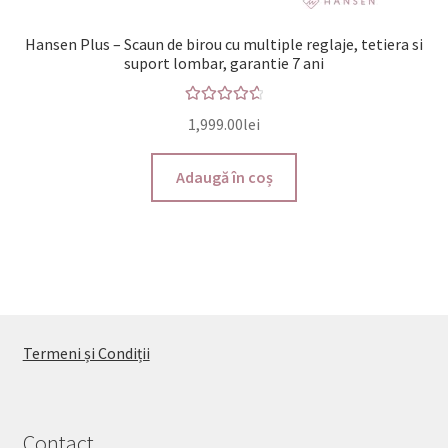
Hansen Plus – Scaun de birou cu multiple reglaje, tetiera si
suport lombar, garantie 7 ani
Evaluat la
1,999.00
lei
4.73
din 5
Adaugă în coș
Termeni și Condiții
Contact