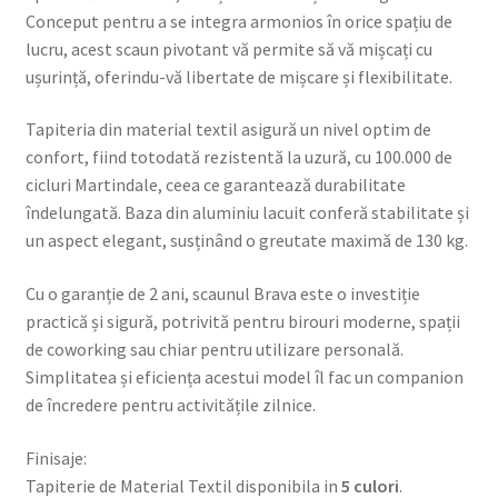
Conceput pentru a se integra armonios în orice spațiu de
lucru, acest scaun pivotant vă permite să vă mișcați cu
ușurință, oferindu-vă libertate de mișcare și flexibilitate.
Tapiteria din material textil asigură un nivel optim de
confort, fiind totodată rezistentă la uzură, cu 100.000 de
cicluri Martindale, ceea ce garantează durabilitate
îndelungată. Baza din aluminiu lacuit conferă stabilitate și
un aspect elegant, susținând o greutate maximă de 130 kg.
Cu o garanție de 2 ani, scaunul Brava este o investiție
practică și sigură, potrivită pentru birouri moderne, spații
de coworking sau chiar pentru utilizare personală.
Simplitatea și eficiența acestui model îl fac un companion
de încredere pentru activitățile zilnice.
Finisaje:
Tapiterie de Material Textil disponibila in
5 culori
.