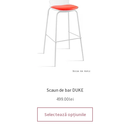
Scaun de bar DUKE
499.00
lei
Acest
Selectează opțiunile
produs
are