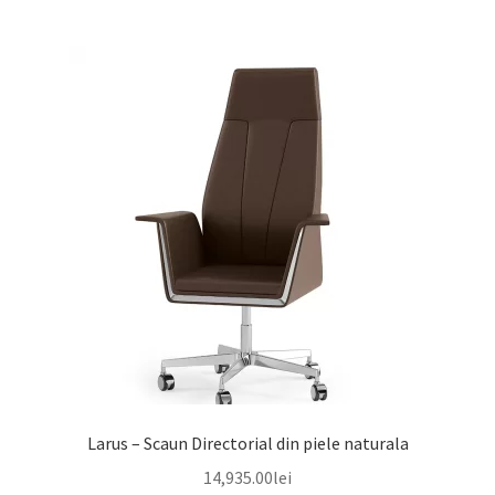
mai
multe
variații.
Opțiunile
pot
fi
alese
în
pagina
produsului.
Larus – Scaun Directorial din piele naturala
14,935.00
lei