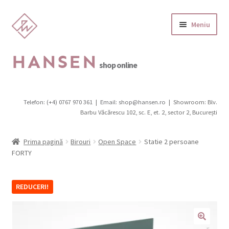
Sari
Sari
Meniu
la
la
navigare
conținut
HANSEN
shop online
Categorii produse
Telefon: (+4) 0767 970 361
|
Email: shop@hansen.ro
|
Showroom: Blv.
Extinde
Barbu Văcărescu 102, sc. E, et. 2, sector 2, București
Outlet
meniul
copil
Extinde
Scaune
Prima pagină
Birouri
Open Space
Statie 2 persoane
meniul
FORTY
copil
Canapele, fotolii, pufi
REDUCERI!
Extinde
Birouri
meniul
copil
Extinde
Mobilier de grădină