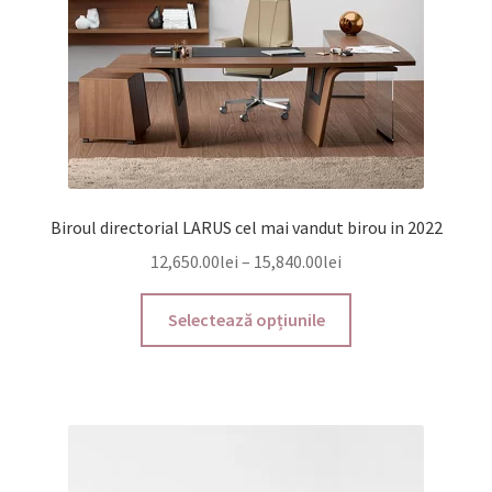
pagina
produsului.
Biroul directorial LARUS cel mai vandut birou in 2022
Interval
12,650.00
lei
–
15,840.00
lei
de
Acest
prețuri:
Selectează opțiunile
produs
12,650.00lei
are
până
mai
la
multe
15,840.00lei
variații.
Opțiunile