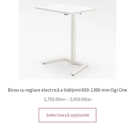
pot
fi
alese
în
pagina
produsului.
Birou cu reglare electrică a înălțimii 650-1300 mm Ogi One
Interval
2,750.00
lei
–
2,950.00
lei
de
Acest
prețuri:
Selectează opțiunile
produs
2,750.00lei
are
până
mai