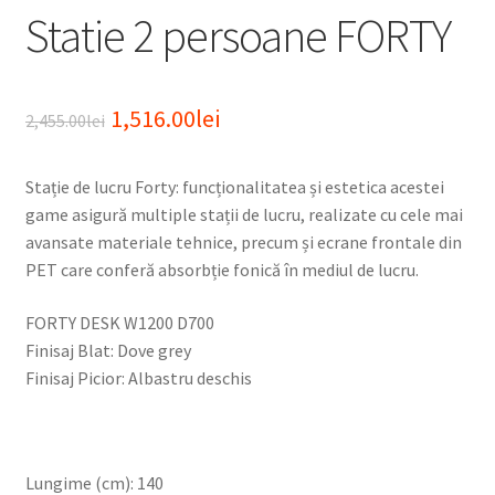
Statie 2 persoane FORTY
Prețul
Prețul
1,516.00
lei
2,455.00
lei
inițial
curent
Stație de lucru Forty: funcționalitatea și estetica acestei
a
este:
game asigură multiple stații de lucru, realizate cu cele mai
fost:
1,516.00lei.
avansate materiale tehnice, precum și ecrane frontale din
PET care conferă absorbție fonică în mediul de lucru.
2,455.00lei.
FORTY DESK W1200 D700
Finisaj Blat: Dove grey
Finisaj Picior: Albastru deschis
Lungime (cm): 140