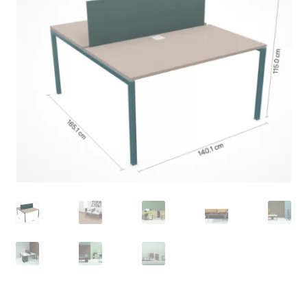
meniul
copil
Organoid (tapet & auto-colant)
Extinde
Accesorii
meniul
copil
Home office
Despre noi
Contact