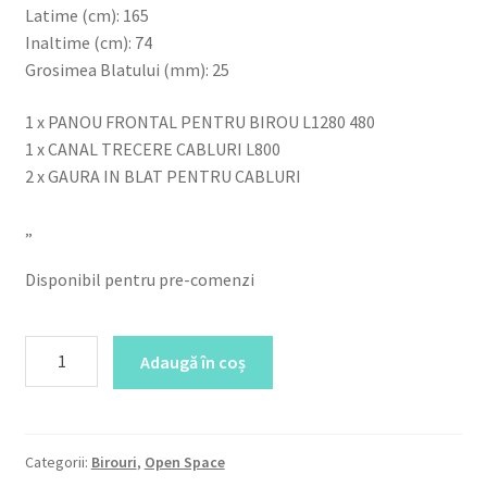
Latime (cm): 165
Inaltime (cm): 74
Grosimea Blatului (mm): 25
1 x PANOU FRONTAL PENTRU BIROU L1280 480
1 x CANAL TRECERE CABLURI L800
2 x GAURA IN BLAT PENTRU CABLURI
„
Disponibil pentru pre-comenzi
Cantitate
Adaugă în coș
Statie
2
persoane
FORTY
Categorii:
Birouri
,
Open Space