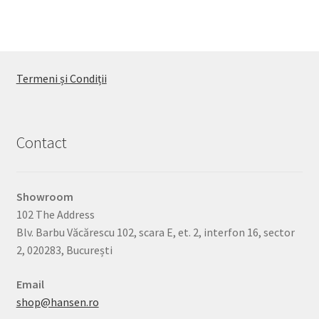
la
multe
2,950.00lei
variații.
Opțiunile
pot
Termeni și Condiții
fi
alese
în
pagina
Contact
produsului.
Showroom
102 The Address
Blv. Barbu Văcărescu 102, scara E, et. 2, interfon 16, sector
2, 020283, București
Email
shop@hansen.ro