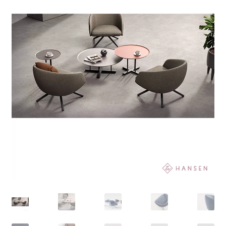
meniul
copil
Organoid (tapet & auto-colant)
Extinde
Accesorii
meniul
copil
Home office
Despre noi
Contact