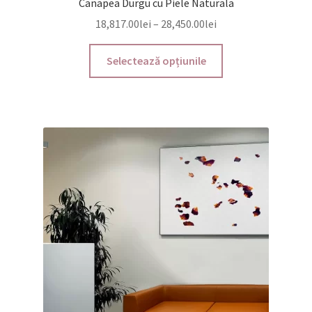
Canapea Durgu cu Piele Naturala
Interval
18,817.00
lei
–
28,450.00
lei
de
Acest
prețuri:
Selectează opțiunile
produs
18,817.00lei
are
până
mai
la
multe
28,450.00lei
variații.
Opțiunile
pot
fi
alese
în
pagina
produsului.