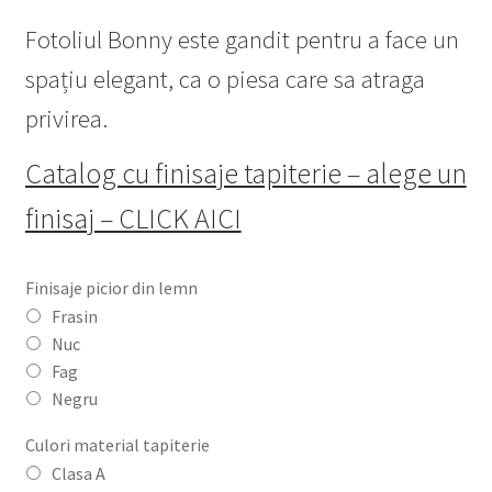
6,238.00lei
Fotoliul Bonny este gandit pentru a face un
spațiu elegant, ca o piesa care sa atraga
privirea.
Catalog cu finisaje tapiterie – alege un
finisaj – CLICK AICI
Finisaje picior din lemn
Frasin
Nuc
Fag
Negru
Culori material tapiterie
Clasa A