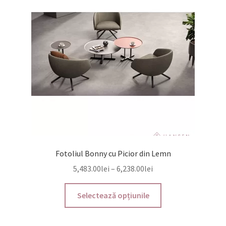
Fotoliul Bonny cu Picior din Lemn
Interval
5,483.00
lei
–
6,238.00
lei
de
Acest
prețuri:
Selectează opțiunile
produs
5,483.00lei
are
până