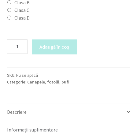
Clasa B
Clasa C
Clasa D
Cantitate
Adaugă în coș
Fotoliul
Bonny
cu
Picior
SKU:
Nu se aplică
din
Categorie:
Canapele, fotolii, pufi
Lemn
Descriere
Informații suplimentare