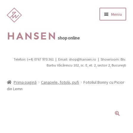
Sari
Sari
Meniu
la
la
navigare
conținut
HANSEN
shop online
Categorii produse
Telefon: (+4) 0767 970 361
|
Email: shop@hansen.ro
|
Showroom: Blv.
Extinde
Barbu Văcărescu 102, sc. E, et. 2, sector 2, București
Promotii
meniul
copil
Extinde
Scaune
Prima pagină
Canapele, fotolii, pufi
Fotoliul Bonny cu Picior
meniul
din Lemn
copil
Canapele, fotolii, pufi
Extinde
Birouri
meniul
copil
Extinde
Mobilier de grădină