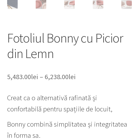
Fotoliul Bonny cu Picior
din Lemn
Interval
5,483.00
lei
–
6,238.00
lei
de
Creat ca o alternativă rafinată și
prețuri:
confortabilă pentru spațiile de locuit,
5,483.00lei
până
Bonny combină simplitatea și integritatea
la
în forma sa.