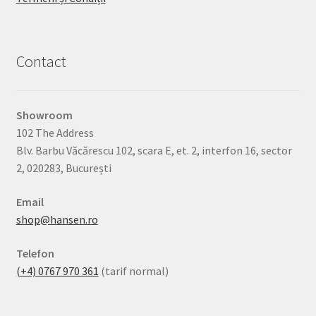
fi
alese
în
pagina
Contact
produsului.
Showroom
102 The Address
Blv. Barbu Văcărescu 102, scara E, et. 2, interfon 16, sector
2, 020283, București
Email
shop@hansen.ro
Telefon
(+4) 0767 970 361
(tarif normal)