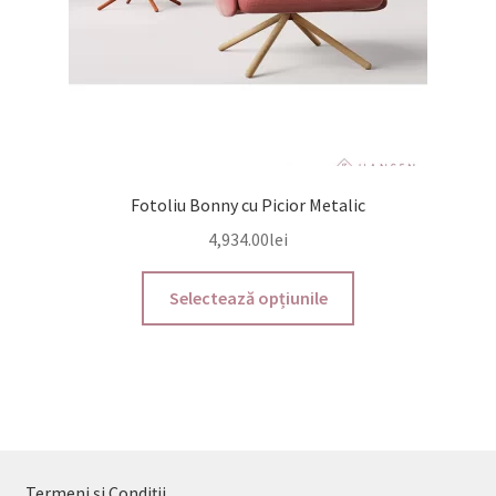
produsului.
Fotoliu Bonny cu Picior Metalic
4,934.00
lei
Acest
Selectează opțiunile
produs
are
mai
multe
variații.
Opțiunile
pot
Termeni și Condiții